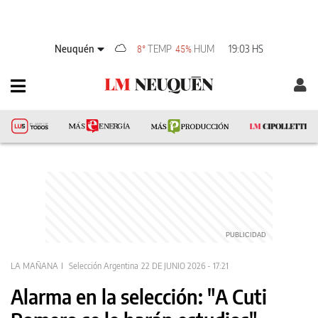
Neuquén
TEMP
HUM
19:03 HS
8°
45%
LA MAÑANA
Selección Argentina
22 DE JUNIO 2026 - 17:21
Alarma en la selección: "A Cuti