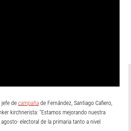
l jefe de
campaña
de Fernández, Santiago Cafiero,
nker kirchnerista: "Estamos mejorando nuestra
gosto- electoral de la primaria tanto a nivel