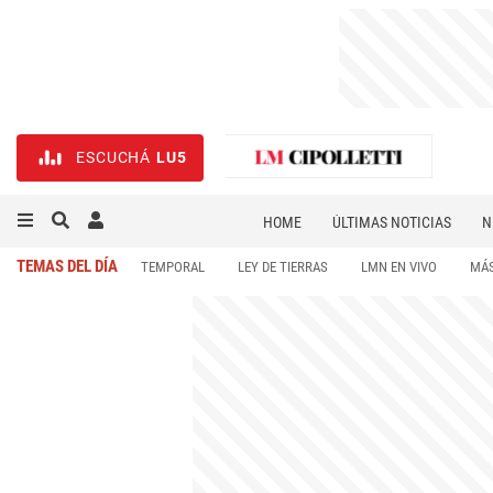
ESCUCHÁ
LU5
HOME
ÚLTIMAS NOTICIAS
N
NECROLÓGICAS
DEPORTES
TEMAS DEL DÍA
TEMPORAL
LEY DE TIERRAS
LMN EN VIVO
MÁS