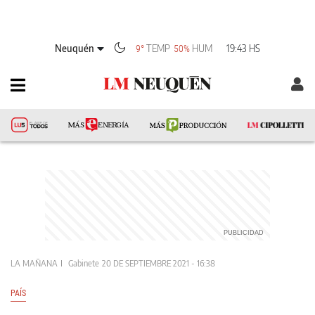
Neuquén
TEMP
HUM
19:43 HS
9°
50%
LA MAÑANA
Gabinete
20 DE SEPTIEMBRE 2021 - 16:38
PAÍS