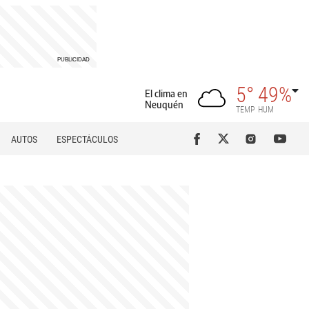
5°
49%
El clima en
Neuquén
TEMP
HUM
AUTOS
ESPECTÁCULOS