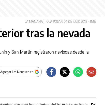
LA MAÑANA
OLA POLAR
04 DE JULIO 2018 - 11:16
terior tras la nevada
Junín y San Martín registraron neviscas desde la
 Agregar LM Neuquen en