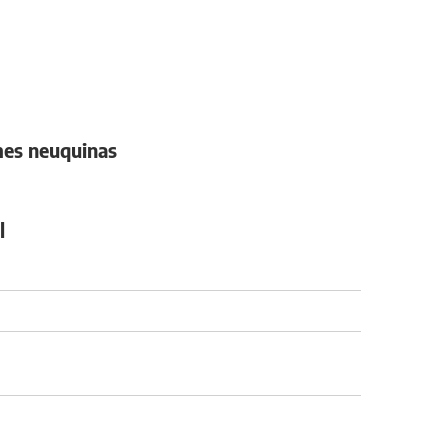
ymes neuquinas
l