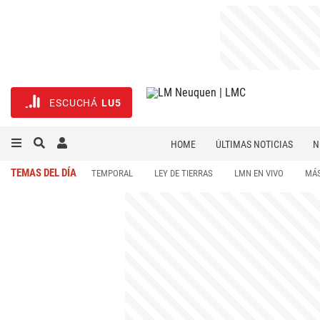
ESCUCHÁ
LU5
HOME
ÚLTIMAS NOTICIAS
N
NECROLÓGICAS
DEPORTES
TEMAS DEL DÍA
TEMPORAL
LEY DE TIERRAS
LMN EN VIVO
MÁS