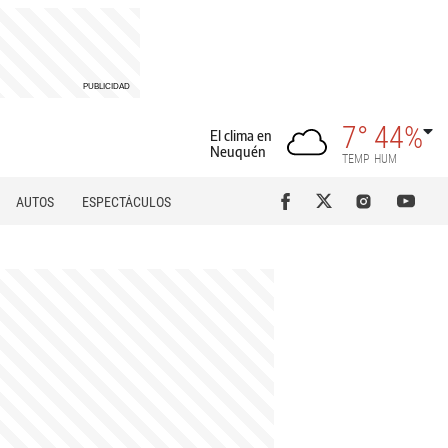
7°
44%
El clima en
Neuquén
TEMP
HUM
AUTOS
ESPECTÁCULOS