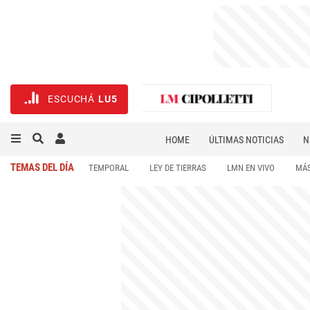
ESCUCHÁ
LU5
HOME
ÚLTIMAS NOTICIAS
N
NECROLÓGICAS
DEPORTES
TEMAS DEL DÍA
TEMPORAL
LEY DE TIERRAS
LMN EN VIVO
MÁS