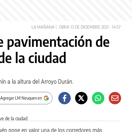
LA MAÑANA
OBRA
13 DE DICIEMBRE 2021 - 14:57
e pavimentación de
de la ciudad
ín a la altura del Arroyo Durán.
 Agregar LM Neuquen en
uén pone en valor una de los corredores más