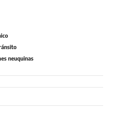
nico
ránsito
ymes neuquinas