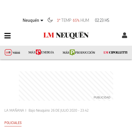
Neuquén
TEMP
HUM
02:23 HS
3°
65%
LA MAÑANA
Bajo Neuquino
26 DE JULIO 2020 - 23:42
POLICIALES