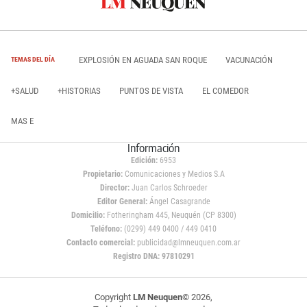
EXPLOSIÓN EN AGUADA SAN ROQUE
VACUNACIÓN
TEMAS DEL DÍA
+SALUD
+HISTORIAS
PUNTOS DE VISTA
EL COMEDOR
MAS E
Información
Edición:
6953
Propietario:
Comunicaciones y Medios S.A
Director:
Juan Carlos Schroeder
Editor General:
Ángel Casagrande
Domicilio:
Fotheringham 445, Neuquén (CP 8300)
Teléfono:
(0299) 449 0400 / 449 0410
Contacto comercial:
publicidad@lmneuquen.com.ar
Registro DNA: 97810291
Copyright
LM Neuquen
© 2026,