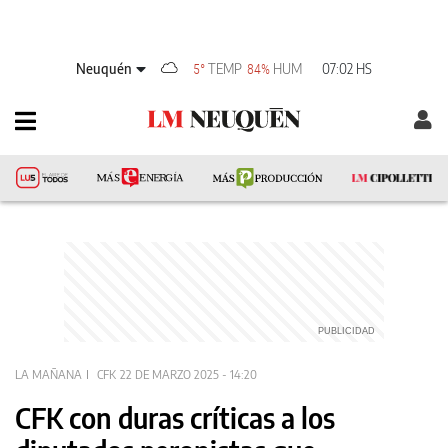
Neuquén
TEMP
HUM
07:02 HS
5°
84%
LA MAÑANA
CFK
22 DE MARZO 2025 - 14:20
CFK con duras críticas a los