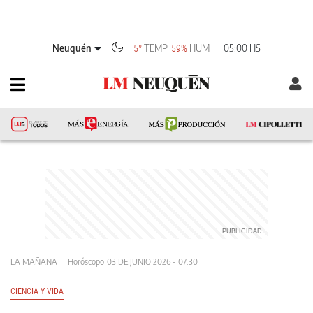
Neuquén
TEMP
HUM
05:00 HS
5°
59%
LA MAÑANA
Horóscopo
03 DE JUNIO 2026 - 07:30
CIENCIA Y VIDA