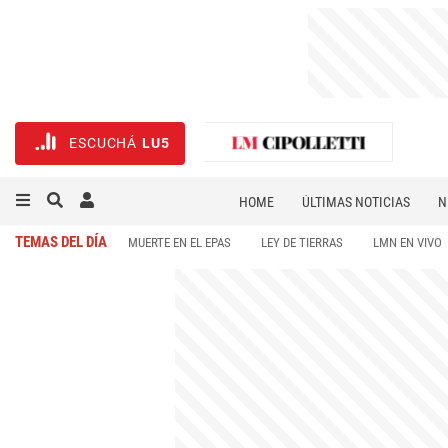
ESCUCHÁ
LU5
HOME
ÚLTIMAS NOTICIAS
N
NECROLÓGICAS
DEPORTES
TEMAS DEL DÍA
MUERTE EN EL EPAS
LEY DE TIERRAS
LMN EN VIVO