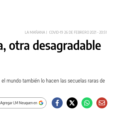
LA MAÑANA
COVID-19
26 DE FEBRERO 2021 - 20:51
a, otra desagradable
 el mundo también lo hacen las secuelas raras de
 Agregar LM Neuquen en