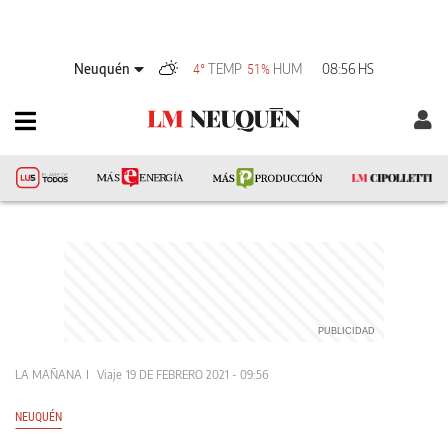
Neuquén
TEMP
HUM
08:56 HS
4°
51%
LA MAÑANA
Viaje
19 DE FEBRERO 2021 - 09:56
NEUQUÉN