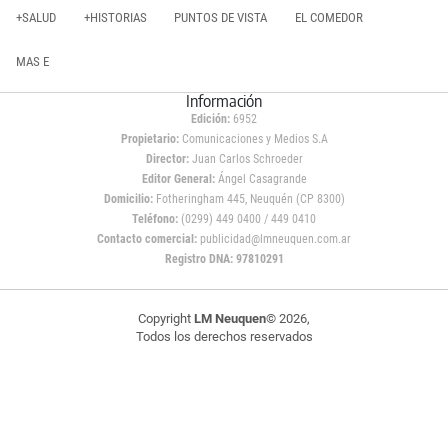
+SALUD
+HISTORIAS
PUNTOS DE VISTA
EL COMEDOR
MAS E
Información
Edición:
6952
Propietario:
Comunicaciones y Medios S.A
Director:
Juan Carlos Schroeder
Editor General:
Ángel Casagrande
Domicilio:
Fotheringham 445, Neuquén (CP 8300)
Teléfono:
(0299) 449 0400 / 449 0410
Contacto comercial:
publicidad@lmneuquen.com.ar
Registro DNA: 97810291
Copyright
LM Neuquen
© 2026,
Todos los derechos reservados