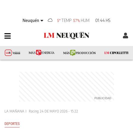
Neuquén
TEMP
HUM
01:44 HS
5°
57%
LA MAÑANA
Racing
24 DE MAYO 2026 - 15:22
DEPORTES