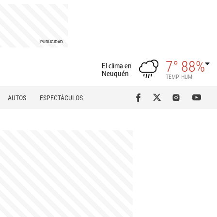
7°
88%
El clima en
Neuquén
TEMP
HUM
AUTOS
ESPECTÁCULOS