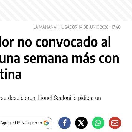
LA MAÑANA
JUGADOR
14 DE JUNIO 2026 - 17:40
dor no convocado al
 una semana más con
tina
e despidieron, Lionel Scaloni le pidió a un
 Agregar LM Neuquen en