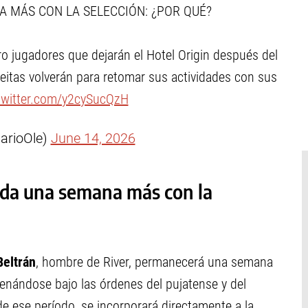
 MÁS CON LA SELECCIÓN: ¿POR QUÉ?
o jugadores que dejarán el Hotel Origin después del
reitas volverán para retomar sus actividades con sus
.twitter.com/y2cySucQzH
iarioOle)
June 14, 2026
eda una semana más con la
Beltrán
, hombre de River, permanecerá una semana
renándose bajo las órdenes del pujatense y del
de ese período, se incorporará directamente a la