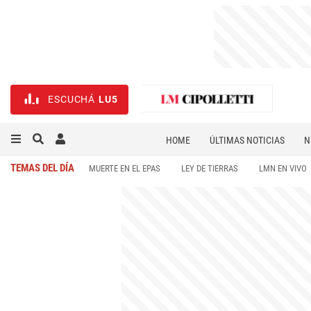
ESCUCHÁ
LU5
HOME
ÚLTIMAS NOTICIAS
N
NECROLÓGICAS
DEPORTES
TEMAS DEL DÍA
MUERTE EN EL EPAS
LEY DE TIERRAS
LMN EN VIVO