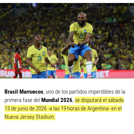
Brasil
-
Marruecos
, uno de los partidos imperdibles de la
primera fase del
Mundial 2026
,
se disputará el sábado
13 de junio de 2026 -a las 19 horas de Argentina- en el
Nueva Jersey Stadium.