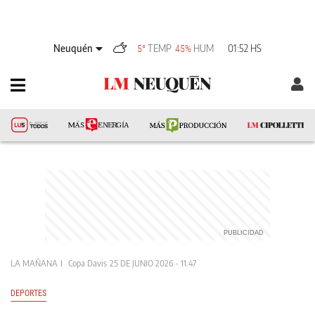
Neuquén
TEMP
HUM
01:52 HS
5°
45%
LA MAÑANA
Copa Davis
25 DE JUNIO 2026 - 11:47
DEPORTES