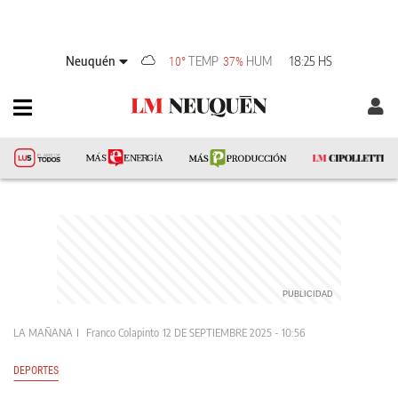
Neuquén
TEMP
HUM
18:25 HS
10°
37%
LA MAÑANA
Franco Colapinto
12 DE SEPTIEMBRE 2025 - 10:56
DEPORTES