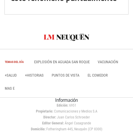
EXPLOSIÓN EN AGUADA SAN ROQUE
VACUNACIÓN
TEMAS DEL DÍA
+SALUD
+HISTORIAS
PUNTOS DE VISTA
EL COMEDOR
MAS E
Información
Edición:
6951
Propietario:
Comunicaciones y Medios S.A
Director:
Juan Carlos Schroeder
Editor General:
Ángel Casagrande
Domicilio:
Fotheringham 445, Neuquén (CP 8300)