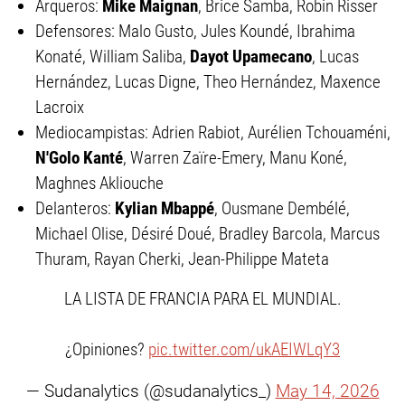
Arqueros:
Mike Maignan
, Brice Samba, Robin Risser
Defensores: Malo Gusto, Jules Koundé, Ibrahima
Konaté, William Saliba,
Dayot Upamecano
, Lucas
Hernández, Lucas Digne, Theo Hernández, Maxence
Lacroix
Mediocampistas: Adrien Rabiot, Aurélien Tchouaméni,
N'Golo Kanté
, Warren Zaïre-Emery, Manu Koné,
Maghnes Akliouche
Delanteros:
Kylian Mbappé
, Ousmane Dembélé,
Michael Olise, Désiré Doué, Bradley Barcola, Marcus
Thuram, Rayan Cherki, Jean-Philippe Mateta
LA LISTA DE FRANCIA PARA EL MUNDIAL.
¿Opiniones?
pic.twitter.com/ukAEIWLqY3
— Sudanalytics (@sudanalytics_)
May 14, 2026