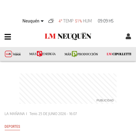
Neuquén
TEMP
HUM
09:09 HS
4°
51%
LA MAÑANA
Tenis
25 DE JUNIO 2026 - 16:07
DEPORTES