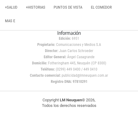
+SALUD
+HISTORIAS
PUNTOS DE VISTA
EL COMEDOR
MAS E
Información
Edición:
6951
Propietario:
Comunicaciones y Medios S.A
Director:
Juan Carlos Schroeder
Editor General:
Ángel Casagrande
Domicilio:
Fotheringham 445, Neuquén (CP 8300)
Teléfono:
(0299) 449 0400 / 449 0410
Contacto comercial:
publicidad@lmneuquen.com.ar
Registro DNA: 97810291
Copyright
LM Neuquen
© 2026,
Todos los derechos reservados