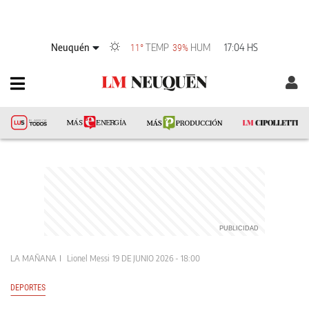
Neuquén
TEMP
HUM
17:04 HS
11°
39%
LA MAÑANA
Lionel Messi
19 DE JUNIO 2026 - 18:00
DEPORTES