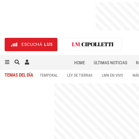
ESCUCHÁ
LU5
HOME
ÚLTIMAS NOTICIAS
N
NECROLÓGICAS
DEPORTES
TEMAS DEL DÍA
TEMPORAL
LEY DE TIERRAS
LMN EN VIVO
MÁS