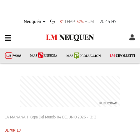
Neuquén
TEMP
HUM
20:44 HS
8°
52%
LA MAÑANA
Copa Del Mundo
04 DE JUNIO 2026 - 13:13
DEPORTES