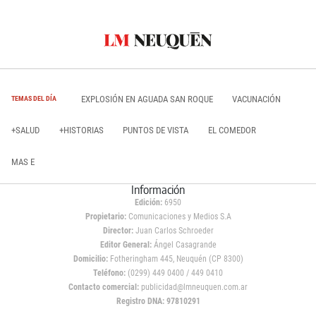
EXPLOSIÓN EN AGUADA SAN ROQUE
VACUNACIÓN
TEMAS DEL DÍA
+SALUD
+HISTORIAS
PUNTOS DE VISTA
EL COMEDOR
MAS E
Información
Edición:
6950
Propietario:
Comunicaciones y Medios S.A
Director:
Juan Carlos Schroeder
Editor General:
Ángel Casagrande
Domicilio:
Fotheringham 445, Neuquén (CP 8300)
Teléfono:
(0299) 449 0400 / 449 0410
Contacto comercial:
publicidad@lmneuquen.com.ar
Registro DNA: 97810291