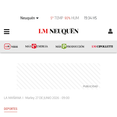
Neuquén
TEMP
HUM
19:34 HS
5°
90%
LA MAÑANA
Marley
27 DE JUNIO 2026 - 09:00
DEPORTES