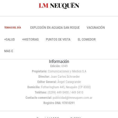
EXPLOSIÓN EN AGUADA SAN ROQUE
VACUNACIÓN
TEMAS DEL DÍA
+SALUD
+HISTORIAS
PUNTOS DE VISTA
EL COMEDOR
MAS E
Información
Edición:
6949
Propietario:
Comunicaciones y Medios S.A
Director:
Juan Carlos Schroeder
Editor General:
Ángel Casagrande
Domicilio:
Fotheringham 445, Neuquén (CP 8300)
Teléfono:
(0299) 449 0400 / 449 0410
Contacto comercial:
publicidad@lmneuquen.com.ar
Registro DNA: 97810291