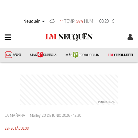
Neuquén
TEMP
HUM
03:29 HS
4°
59%
LA MAÑANA
Marley
20 DE JUNIO 2026 - 13:30
ESPECTÁCULOS