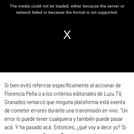
Si bien evitó referirse específicamente al accionar de
Florencia Peña o a los criterios editoriales de Luzu TV,
Granados remarcó que ninguna plataforma está exenta
de cometer errores durante una transmisión en vivo. "Un
error lo puede tener cualquiera y también puede pasar
acá. Y ha pasado acá. Entonces, ¿qué voy a decir yo? Si