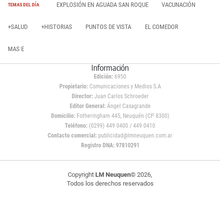
EXPLOSIÓN EN AGUADA SAN ROQUE
VACUNACIÓN
TEMAS DEL DÍA
+SALUD
+HISTORIAS
PUNTOS DE VISTA
EL COMEDOR
MAS E
Información
Edición:
6950
Propietario:
Comunicaciones y Medios S.A
Director:
Juan Carlos Schroeder
Editor General:
Ángel Casagrande
Domicilio:
Fotheringham 445, Neuquén (CP 8300)
Teléfono:
(0299) 449 0400 / 449 0410
Contacto comercial:
publicidad@lmneuquen.com.ar
Registro DNA: 97810291
Copyright
LM Neuquen
© 2026,
Todos los derechos reservados