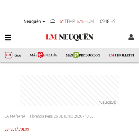
Neuquén
TEMP
HUM
09:18 HS
5°
57%
LA MAÑANA
Florencia Peña
26 DE JUNIO 2026 - 10:55
ESPECTÁCULOS