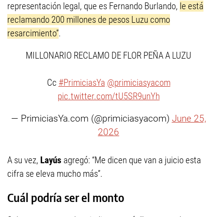
representación legal, que es Fernando Burlando,
le está
reclamando 200 millones de pesos Luzu como
resarcimiento”
.
MILLONARIO RECLAMO DE FLOR PEÑA A LUZU
Cc
#PrimiciasYa
@primiciasyacom
pic.twitter.com/tU5SR9unYh
— PrimiciasYa.com (@primiciasyacom)
June 25,
2026
A su vez,
Layús
agregó: “Me dicen que van a juicio esta
cifra se eleva mucho más”.
Cuál podría ser el monto