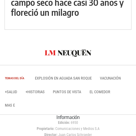
campo seco hace casi 30 años y
floreció un milagro
EXPLOSIÓN EN AGUADA SAN ROQUE
VACUNACIÓN
TEMAS DEL DÍA
+SALUD
+HISTORIAS
PUNTOS DE VISTA
EL COMEDOR
MAS E
Información
Edición:
6950
Propietario:
Comunicaciones y Medios S.A
Director:
Juan Carlos Schroeder