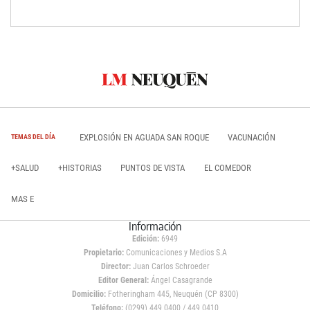
EXPLOSIÓN EN AGUADA SAN ROQUE
VACUNACIÓN
TEMAS DEL DÍA
+SALUD
+HISTORIAS
PUNTOS DE VISTA
EL COMEDOR
MAS E
Información
Edición:
6949
Propietario:
Comunicaciones y Medios S.A
Director:
Juan Carlos Schroeder
Editor General:
Ángel Casagrande
Domicilio:
Fotheringham 445, Neuquén (CP 8300)
Teléfono:
(0299) 449 0400 / 449 0410