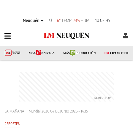
Neuquén
TEMP
HUM
10:05 HS
6°
74%
LA MAÑANA
Mundial 2026
04 DE JUNIO 2026 - 14:15
DEPORTES