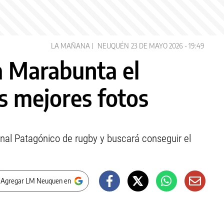
LA MAÑANA
NEUQUÉN
23 DE MAYO 2026 - 19:49
a Marabunta el
as mejores fotos
ional Patagónico de rugby y buscará conseguir el
 Agregar LM Neuquen en