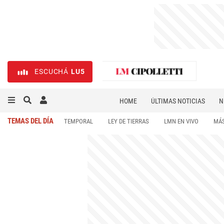
ESCUCHÁ
LU5
HOME
ÚLTIMAS NOTICIAS
N
NECROLÓGICAS
DEPORTES
TEMAS DEL DÍA
TEMPORAL
LEY DE TIERRAS
LMN EN VIVO
MÁS