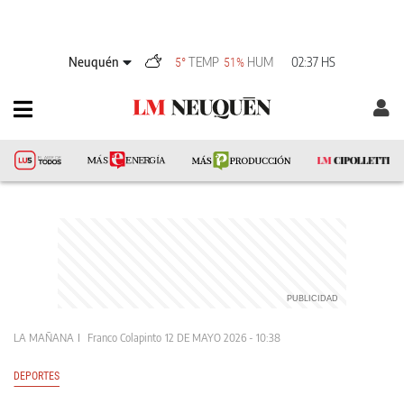
Neuquén
TEMP
HUM
02:37 HS
5°
51%
LA MAÑANA
Franco Colapinto
12 DE MAYO 2026 - 10:38
DEPORTES