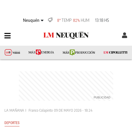
Neuquén
TEMP
HUM
13:18 HS
8°
82%
LA MAÑANA
Franco Colapinto
09 DE MAYO 2026 - 18:24
DEPORTES