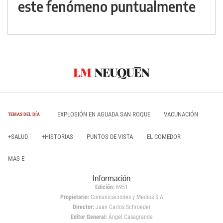
este fenómeno puntualmente
EXPLOSIÓN EN AGUADA SAN ROQUE
VACUNACIÓN
TEMAS DEL DÍA
+SALUD
+HISTORIAS
PUNTOS DE VISTA
EL COMEDOR
MAS E
Información
Edición:
6951
Propietario:
Comunicaciones y Medios S.A
Director:
Juan Carlos Schroeder
Editor General:
Ángel Casagrande