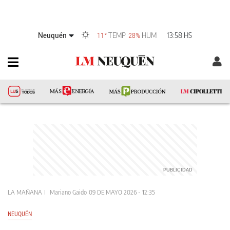
Neuquén
TEMP
HUM
13:58 HS
11°
28%
LA MAÑANA
Mariano Gaido
09 DE MAYO 2026 - 12:35
NEUQUÉN