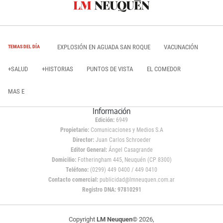
EXPLOSIÓN EN AGUADA SAN ROQUE
VACUNACIÓN
TEMAS DEL DÍA
+SALUD
+HISTORIAS
PUNTOS DE VISTA
EL COMEDOR
MAS E
Información
Edición:
6949
Propietario:
Comunicaciones y Medios S.A
Director:
Juan Carlos Schroeder
Editor General:
Ángel Casagrande
Domicilio:
Fotheringham 445, Neuquén (CP 8300)
Teléfono:
(0299) 449 0400 / 449 0410
Contacto comercial:
publicidad@lmneuquen.com.ar
Registro DNA: 97810291
Copyright
LM Neuquen
© 2026,