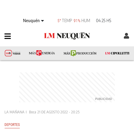
Neuquén
TEMP
HUM
04:25 HS
5°
91%
LA MAÑANA
Boca
21 DE AGOSTO 2022 - 20:25
DEPORTES