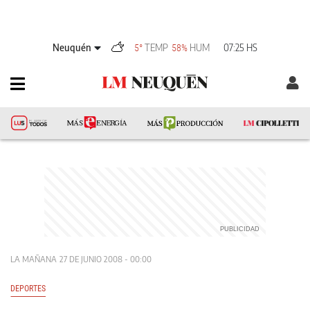
Neuquén
TEMP
HUM
07:25 HS
5°
58%
LA MAÑANA
27 DE JUNIO 2008 - 00:00
DEPORTES