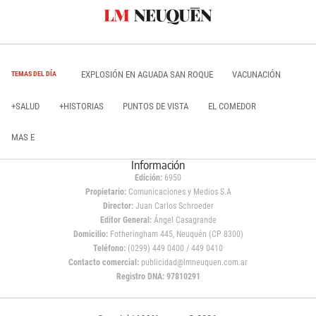
EXPLOSIÓN EN AGUADA SAN ROQUE
VACUNACIÓN
TEMAS DEL DÍA
+SALUD
+HISTORIAS
PUNTOS DE VISTA
EL COMEDOR
MAS E
Información
Edición:
6950
Propietario:
Comunicaciones y Medios S.A
Director:
Juan Carlos Schroeder
Editor General:
Ángel Casagrande
Domicilio:
Fotheringham 445, Neuquén (CP 8300)
Teléfono:
(0299) 449 0400 / 449 0410
Contacto comercial:
publicidad@lmneuquen.com.ar
Registro DNA: 97810291