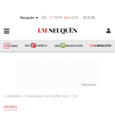
Neuquén
TEMP
HUM
23:31 HS
7°
55%
LA MAÑANA
Flavio Briatore
24 DE JUNIO 2026 - 12:28
DEPORTES