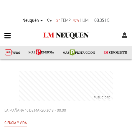
Neuquén
TEMP
HUM
08:35 HS
2°
70%
LA MAÑANA
16 DE MARZO 2018 - 00:00
CIENCIA Y VIDA