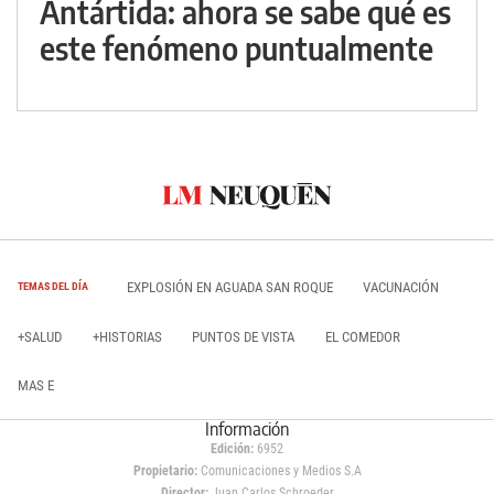
Antártida: ahora se sabe qué es
este fenómeno puntualmente
EXPLOSIÓN EN AGUADA SAN ROQUE
VACUNACIÓN
TEMAS DEL DÍA
+SALUD
+HISTORIAS
PUNTOS DE VISTA
EL COMEDOR
MAS E
Información
Edición:
6952
Propietario:
Comunicaciones y Medios S.A
Director:
Juan Carlos Schroeder