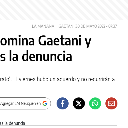
LA MAÑANA
GAETANI
30 DE MAYO 2022 - 07:37
Romina Gaetani y
s la denuncia
rato". El viernes hubo un acuerdo y no recurrirán a
 Agregar LM Neuquen en