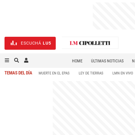
ESCUCHÁ
LU5
HOME
ÚLTIMAS NOTICIAS
N
NECROLÓGICAS
DEPORTES
TEMAS DEL DÍA
MUERTE EN EL EPAS
LEY DE TIERRAS
LMN EN VIVO