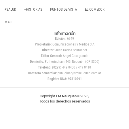
+SALUD
+HISTORIAS
PUNTOS DE VISTA
EL COMEDOR
MAS E
Información
Edición:
6949
Propietario:
Comunicaciones y Medios S.A
Director:
Juan Carlos Schroeder
Editor General:
Ángel Casagrande
Domicilio:
Fotheringham 445, Neuquén (CP 8300)
Teléfono:
(0299) 449 0400 / 449 0410
Contacto comercial:
publicidad@lmneuquen.com.ar
Registro DNA: 97810291
Copyright
LM Neuquen
© 2026,
Todos los derechos reservados