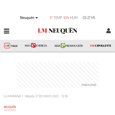
Neuquén
TEMP
HUM
03:27 HS
5°
93%
LA MAÑANA
Meseta
27 DE MAYO 2022 - 13:18
NEUQUÉN