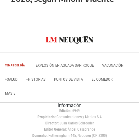
EXPLOSIÓN EN AGUADA SAN ROQUE
VACUNACIÓN
TEMAS DEL DÍA
+SALUD
+HISTORIAS
PUNTOS DE VISTA
EL COMEDOR
MAS E
Información
Edición:
6949
Propietario:
Comunicaciones y Medios S.A
Director:
Juan Carlos Schroeder
Editor General:
Ángel Casagrande
Domicilio:
Fotheringham 445, Neuquén (CP 8300)