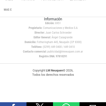
MAS E
Información
Edición:
6951
Propietario:
Comunicaciones y Medios S.A
Director:
Juan Carlos Schroeder
Editor General:
Ángel Casagrande
Domicilio:
Fotheringham 445, Neuquén (CP 8300)
Teléfono:
(0299) 449 0400 / 449 0410
Contacto comercial:
publicidad@lmneuquen.com.ar
Registro DNA: 97810291
Copyright
LM Neuquen
© 2026,
Todos los derechos reservados