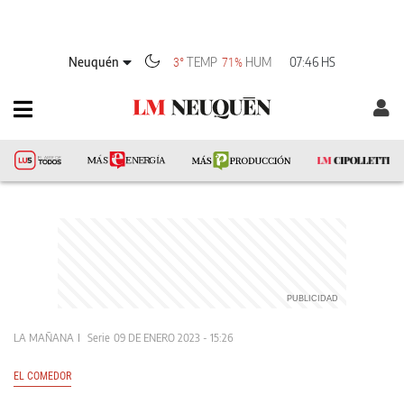
Neuquén
TEMP
HUM
07:46 HS
3°
71%
LA MAÑANA
Serie
09 DE ENERO 2023 - 15:26
EL COMEDOR