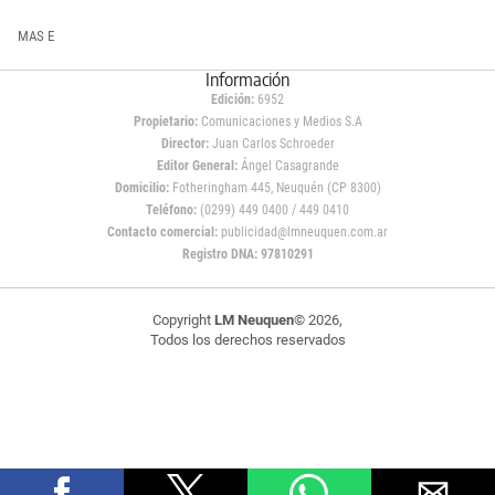
MAS E
Información
Edición:
6952
Propietario:
Comunicaciones y Medios S.A
Director:
Juan Carlos Schroeder
Editor General:
Ángel Casagrande
Domicilio:
Fotheringham 445, Neuquén (CP 8300)
Teléfono:
(0299) 449 0400 / 449 0410
Contacto comercial:
publicidad@lmneuquen.com.ar
Registro DNA: 97810291
Copyright
LM Neuquen
© 2026,
Todos los derechos reservados