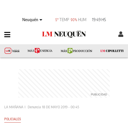
Neuquén
TEMP
HUM
19:49 HS
5°
90%
LA MAÑANA
Denuncia
18 DE MAYO 2019 - 00:45
POLICIALES