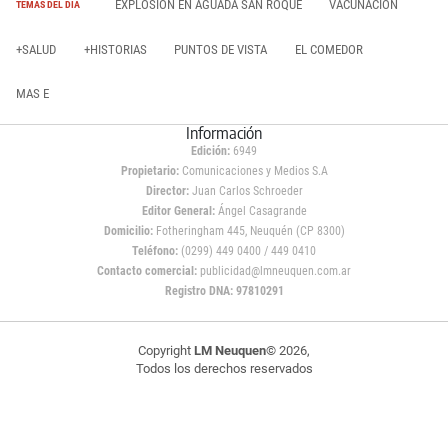
EXPLOSIÓN EN AGUADA SAN ROQUE
VACUNACIÓN
TEMAS DEL DÍA
+SALUD
+HISTORIAS
PUNTOS DE VISTA
EL COMEDOR
MAS E
Información
Edición:
6949
Propietario:
Comunicaciones y Medios S.A
Director:
Juan Carlos Schroeder
Editor General:
Ángel Casagrande
Domicilio:
Fotheringham 445, Neuquén (CP 8300)
Teléfono:
(0299) 449 0400 / 449 0410
Contacto comercial:
publicidad@lmneuquen.com.ar
Registro DNA: 97810291
Copyright
LM Neuquen
© 2026,
Todos los derechos reservados