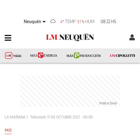
Neuquén
TEMP
HUM
08:22 HS
4°
51%
LA MAÑANA
Televisión
17 DE OCTUBRE 2021 - 00:00
PAÍS