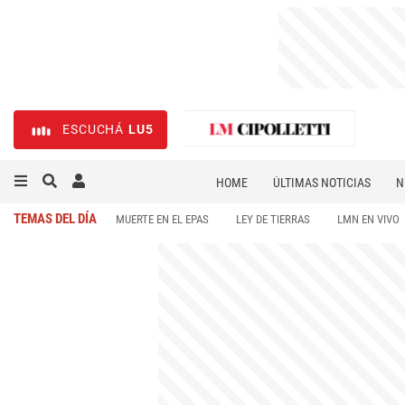
ESCUCHÁ
LU5
HOME
ÚLTIMAS NOTICIAS
N
NECROLÓGICAS
DEPORTES
TEMAS DEL DÍA
MUERTE EN EL EPAS
LEY DE TIERRAS
LMN EN VIVO