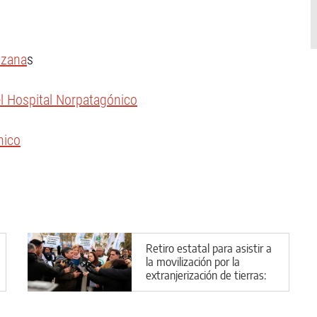
nzana
s
l Hospital Norpatagónico
nico
Retiro estatal para asistir a
la movilización por la
extranjerización de tierras:
el horario