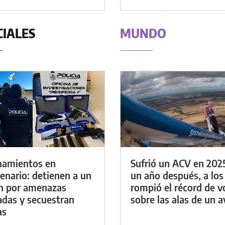
CIALES
MUNDO
namientos en
Sufrió un ACV en 202
enario: detienen a un
un año después, a los
n por amenazas
rompió el récord de v
das y secuestran
sobre las alas de un a
as