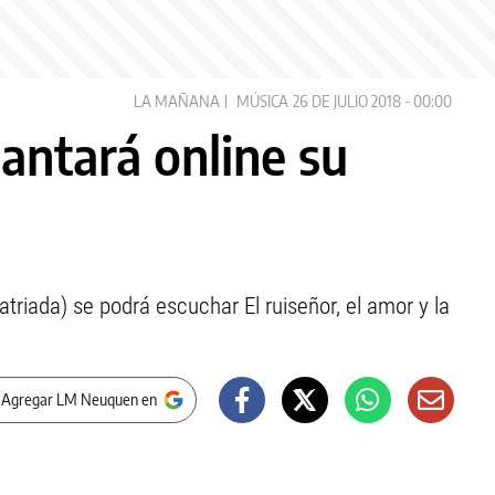
LA MAÑANA
MÚSICA
26 DE JULIO 2018 - 00:00
lantará online su
triada) se podrá escuchar El ruiseñor, el amor y la
 Agregar LM Neuquen en