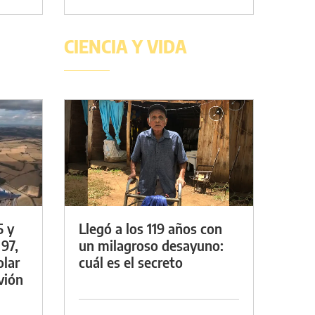
CIENCIA Y VIDA
5 y
Llegó a los 119 años con
 97,
un milagroso desayuno:
olar
cuál es el secreto
vión