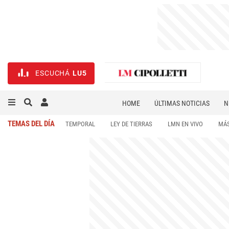
ESCUCHÁ
LU5
HOME
ÚLTIMAS NOTICIAS
N
NECROLÓGICAS
DEPORTES
TEMAS DEL DÍA
TEMPORAL
LEY DE TIERRAS
LMN EN VIVO
MÁS