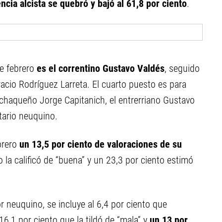
ncia alcista se quebró y bajó al 61,8 por ciento
.
e febrero
es el correntino Gustavo Valdés
, seguido
acio Rodríguez Larreta. El cuarto puesto es para
chaqueño Jorge Capitanich, el entrerriano Gustavo
tario neuquino.
brero
un 13,5 por ciento de valoraciones de su
o la calificó de “buena” y un 23,3 por ciento estimó
r neuquino, se incluye al 6,4 por ciento que
16,1 por ciento que la tildó de “mala” y
un 13 por