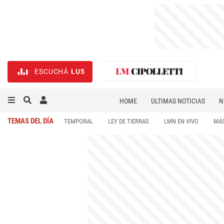
ESCUCHÁ
LU5
HOME
ÚLTIMAS NOTICIAS
N
NECROLÓGICAS
DEPORTES
TEMAS DEL DÍA
TEMPORAL
LEY DE TIERRAS
LMN EN VIVO
MÁS