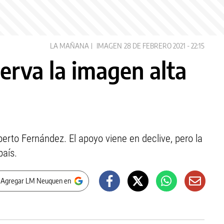
LA MAÑANA
IMAGEN
28 DE FEBRERO 2021 - 22:15
erva la imagen alta
erto Fernández. El apoyo viene en declive, pero la
país.
 Agregar LM Neuquen en