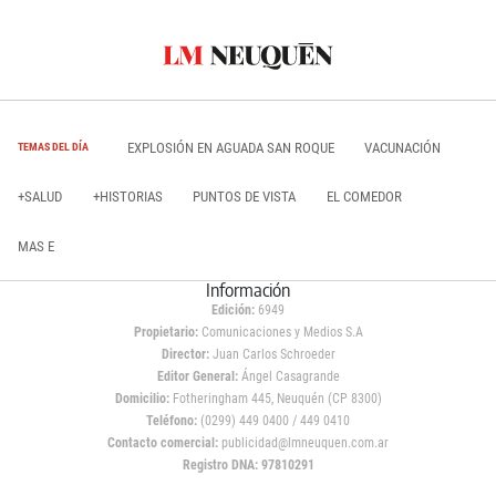
EXPLOSIÓN EN AGUADA SAN ROQUE
VACUNACIÓN
TEMAS DEL DÍA
+SALUD
+HISTORIAS
PUNTOS DE VISTA
EL COMEDOR
MAS E
Información
Edición:
6949
Propietario:
Comunicaciones y Medios S.A
Director:
Juan Carlos Schroeder
Editor General:
Ángel Casagrande
Domicilio:
Fotheringham 445, Neuquén (CP 8300)
Teléfono:
(0299) 449 0400 / 449 0410
Contacto comercial:
publicidad@lmneuquen.com.ar
Registro DNA: 97810291