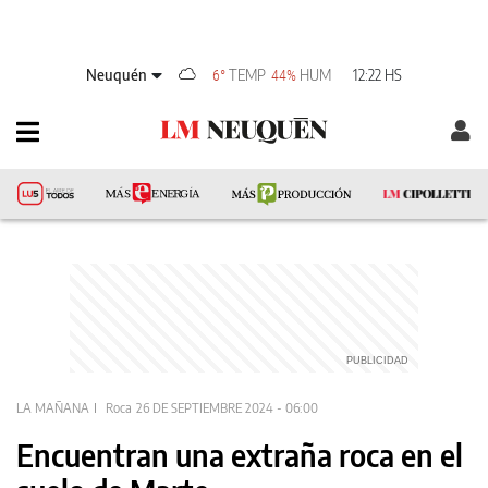
Neuquén
TEMP
HUM
12:22 HS
6°
44%
LA MAÑANA
Roca
26 DE SEPTIEMBRE 2024 - 06:00
Encuentran una extraña roca en el