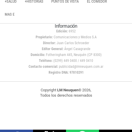
+SALUD
+HISTORIAS
PUNTOS DE VISTA
EL COMEDOR
MAS E
Información
Edición:
6952
Propietario:
Comunicaciones y Medios S.A
Director:
Juan Carlos Schroeder
Editor General:
Ángel Casagrande
Domicilio:
Fotheringham 445, Neuquén (CP 8300)
Teléfono:
(0299) 449 0400 / 449 0410
Contacto comercial:
publicidad@lmneuquen.com.ar
Registro DNA: 97810291
Copyright
LM Neuquen
© 2026,
Todos los derechos reservados