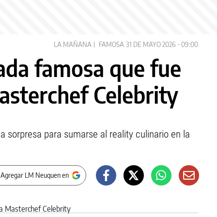
LA MAÑANA
FAMOSA
31 DE MAYO 2026 - 09:00
ada famosa que fue
sterchef Celebrity
 sorpresa para sumarse al reality culinario en la
 Agregar LM Neuquen en