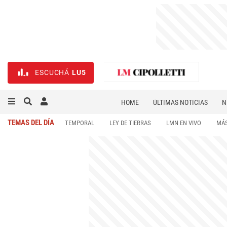
ESCUCHÁ
LU5
HOME
ÚLTIMAS NOTICIAS
N
NECROLÓGICAS
DEPORTES
TEMAS DEL DÍA
TEMPORAL
LEY DE TIERRAS
LMN EN VIVO
MÁS