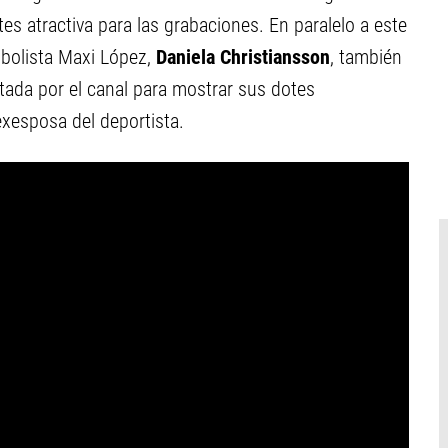
s atractiva para las grabaciones. En paralelo a este
utbolista Maxi López,
Daniela Christiansson
, también
tada por el canal para mostrar sus dotes
xesposa del deportista.