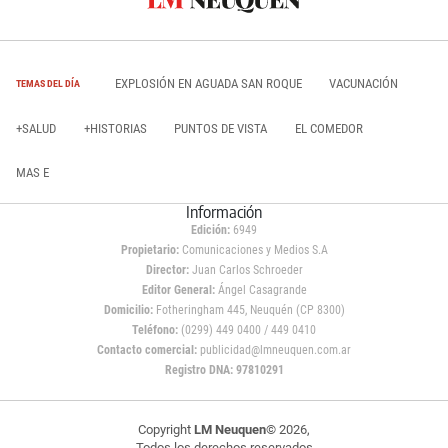
EXPLOSIÓN EN AGUADA SAN ROQUE
VACUNACIÓN
TEMAS DEL DÍA
+SALUD
+HISTORIAS
PUNTOS DE VISTA
EL COMEDOR
MAS E
Información
Edición:
6949
Propietario:
Comunicaciones y Medios S.A
Director:
Juan Carlos Schroeder
Editor General:
Ángel Casagrande
Domicilio:
Fotheringham 445, Neuquén (CP 8300)
Teléfono:
(0299) 449 0400 / 449 0410
Contacto comercial:
publicidad@lmneuquen.com.ar
Registro DNA: 97810291
Copyright
LM Neuquen
© 2026,
Todos los derechos reservados