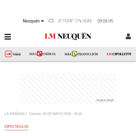
Neuquén
TEMP
HUM
09:06 HS
5°
77%
LA MAÑANA
Famoso
30 DE MAYO 2026 - 10:30
ESPECTÁCULOS