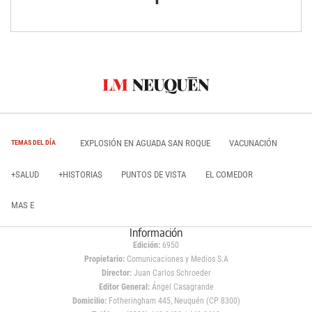
EXPLOSIÓN EN AGUADA SAN ROQUE
VACUNACIÓN
TEMAS DEL DÍA
+SALUD
+HISTORIAS
PUNTOS DE VISTA
EL COMEDOR
MAS E
Información
Edición:
6950
Propietario:
Comunicaciones y Medios S.A
Director:
Juan Carlos Schroeder
Editor General:
Ángel Casagrande
Domicilio:
Fotheringham 445, Neuquén (CP 8300)